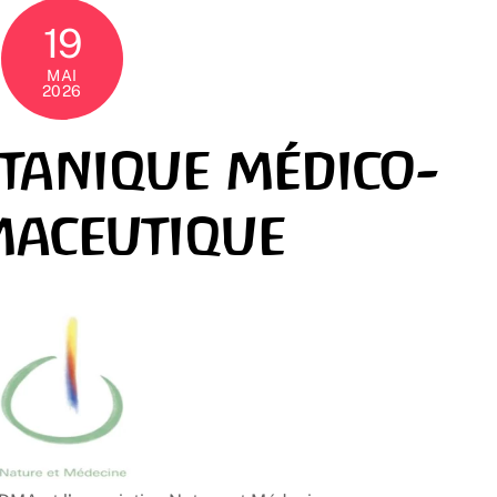
19
MAI
2026
otanique médico-
aceutique