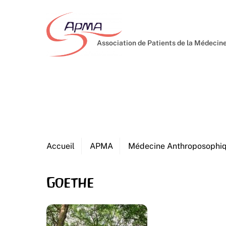
Skip
to
content
Association de Patients de la Médeci
Accueil
APMA
Médecine Anthroposophi
Goethe