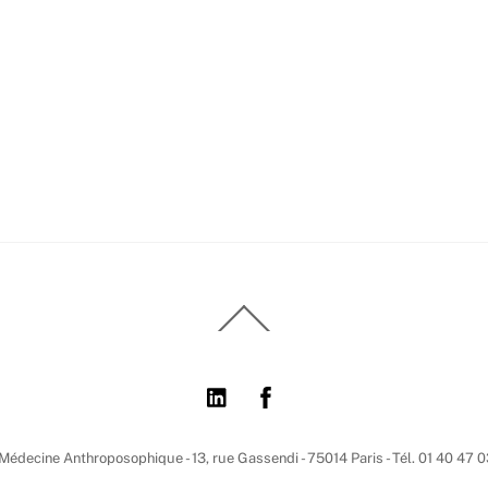
Back
To
Top
 Médecine Anthroposophique - 13, rue Gassendi - 75014 Paris - Tél. 01 40 47 0