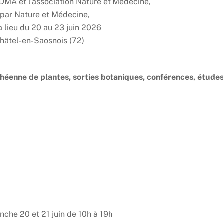
FEDMA
et
l’
association
Nature
et
Médecine,
 par
Nature
et
Médecine,
a lieu du 20 au 23 juin 2026
hâtel-en-Saosnois (72)
éenne de plantes, sorties botaniques, conférences, étude
anche 20 et 21 juin de 10h à 19h