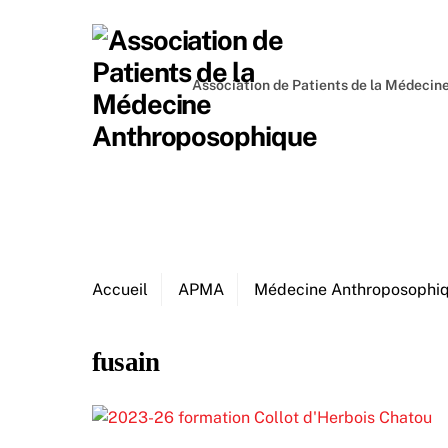
Skip
to
content
Association de Patients de la Médeci
Accueil
APMA
Médecine Anthroposophi
fusain