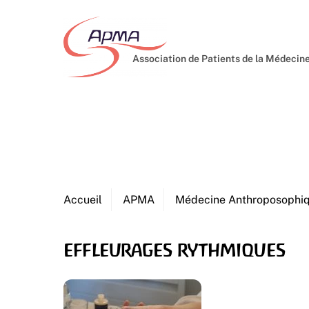
Skip
to
content
Association de Patients de la Médeci
Accueil
APMA
Médecine Anthroposophi
effleurages rythmiques