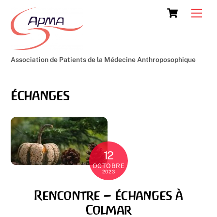
Skip
Cart
Men
to
content
Association de Patients de la Médecine Anthroposophique
échanges
12
OCTOBRE
2023
Rencontre – échanges à
Colmar