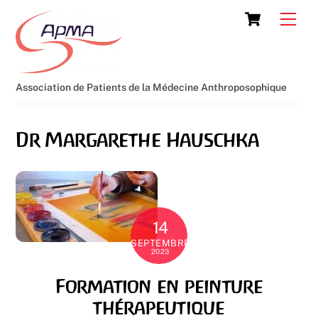
Skip
Cart
Men
to
content
Association de Patients de la Médecine Anthroposophique
Dr Margarethe Hauschka
14
SEPTEMBRE
2023
Formation en peinture
thérapeutique