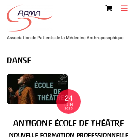
Skip
Cart
Men
to
content
Association de Patients de la Médecine Anthroposophique
danse
24
JUIN
2025
ANTIGONE ÉCOLE DE THÉÂTRE
Nouvelle formation professionnelle