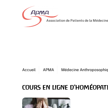
Skip
to
content
Association de Patients de la Médeci
Accueil
APMA
Médecine Anthroposophi
cours en ligne d'homéopat