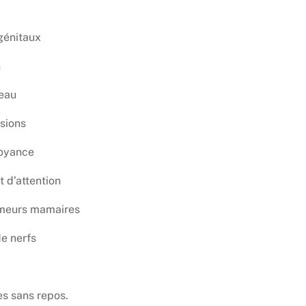
génitaux
s
eau
sions
voyance
 d’attention
meurs mamaires
e nerfs
s sans repos.