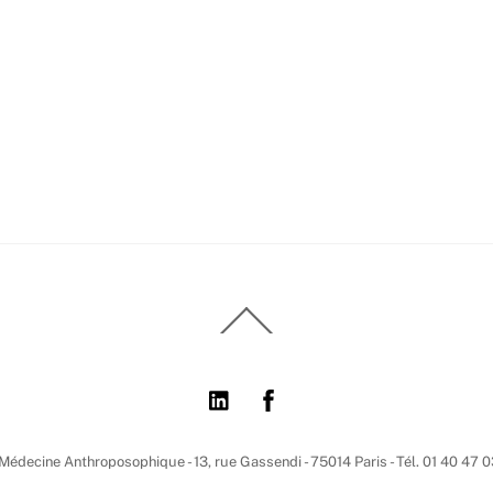
Back
To
Top
 Médecine Anthroposophique - 13, rue Gassendi - 75014 Paris - Tél. 01 40 47 0