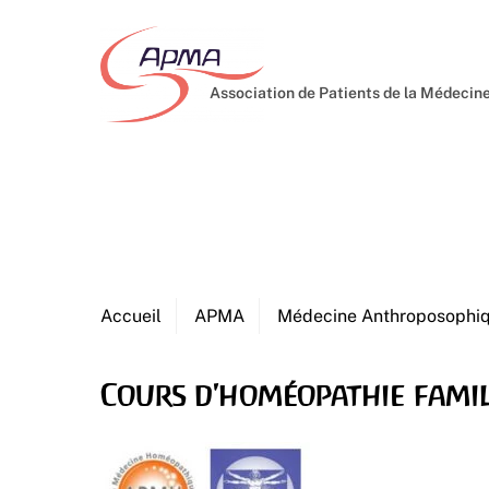
Skip
to
content
Association de Patients de la Médeci
Accueil
APMA
Médecine Anthroposophi
Cours d'homéopathie famil