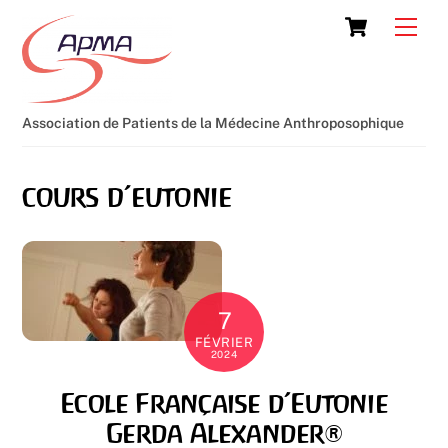
Skip
Cart
Men
to
content
Association de Patients de la Médecine Anthroposophique
cours d’eutonie
7
FÉVRIER
2024
Ecole Française d’Eutonie
Gerda Alexander®