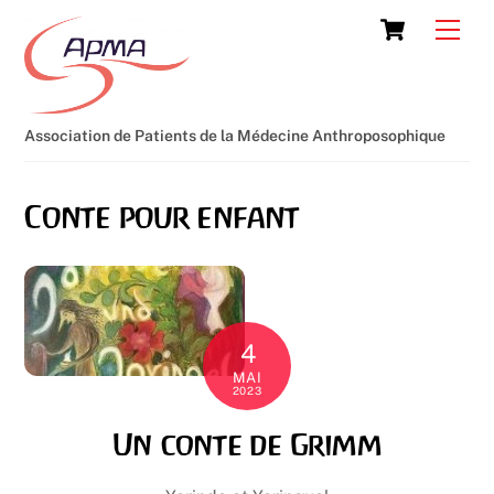
Skip
Cart
Men
to
content
Association de Patients de la Médecine Anthroposophique
Conte pour enfant
4
MAI
2023
Un conte de Grimm