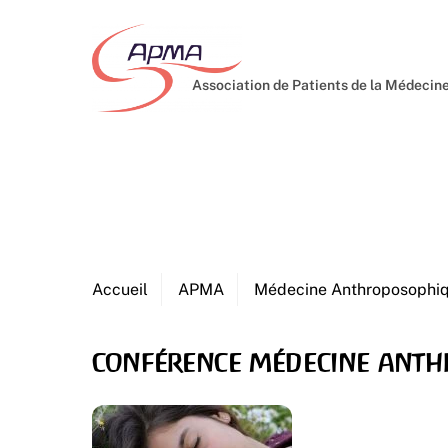
Skip
to
content
Association de Patients de la Médeci
Accueil
APMA
Médecine Anthroposophi
conférence médecine ant