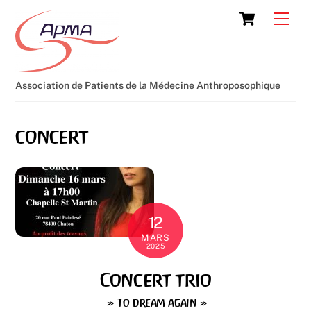
Skip
Cart
Men
to
content
Association de Patients de la Médecine Anthroposophique
concert
12
MARS
2025
Concert trio
» To dream again »