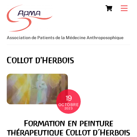
Skip
Cart
Men
to
content
Association de Patients de la Médecine Anthroposophique
Collot d'Herbois
19
OCTOBRE
2023
Formation en peinture
thérapeutique Collot d’Herbois