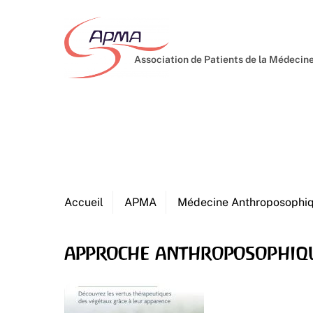
Skip
to
content
Association de Patients de la Médeci
Accueil
APMA
Médecine Anthroposophi
approche anthroposophiq