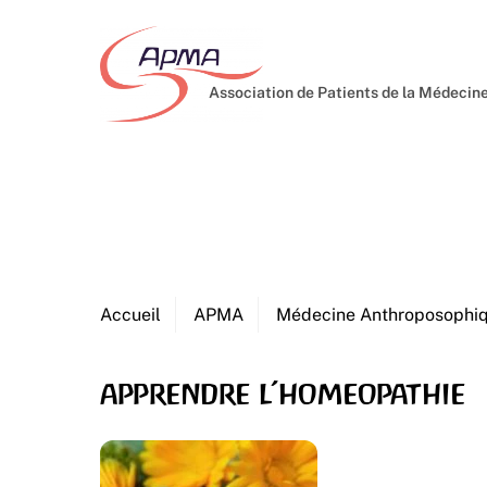
Skip
to
content
Association de Patients de la Médeci
Accueil
APMA
Médecine Anthroposophi
apprendre l’homeopathie