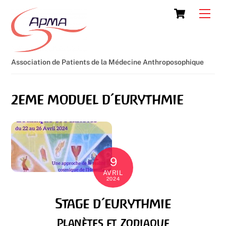
Skip
Cart
Men
to
content
Association de Patients de la Médecine Anthroposophique
2eme moduel d’eurythmie
9
AVRIL
2024
Stage d’eurythmie
Planètes et Zodiaque