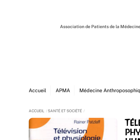
Skip
to
content
Association de Patients de la Médeci
Accueil
APMA
Médecine Anthroposophi
ACCUEIL
SANTÉ ET SOCIÉTÉ
Tél
phy