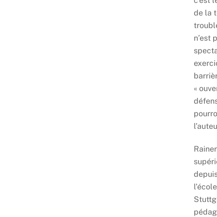
c’est 
de la 
troubl
n’est 
specta
exerci
barrièr
« ouve
défens
pourro
l’auteu
Rainer
supéri
depuis
l’écol
Stuttg
pédag