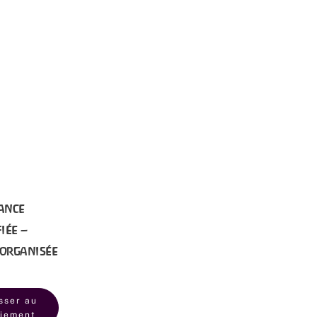
ance
iée –
organisée
sser au
iement