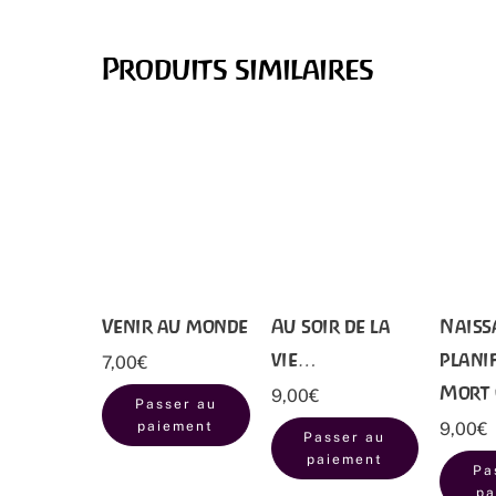
Produits similaires
Venir au monde
Au soir de la
Naiss
vie…
planif
7,00
€
Mort 
9,00
€
Passer au
paiement
9,00
€
Passer au
paiement
Pa
pa