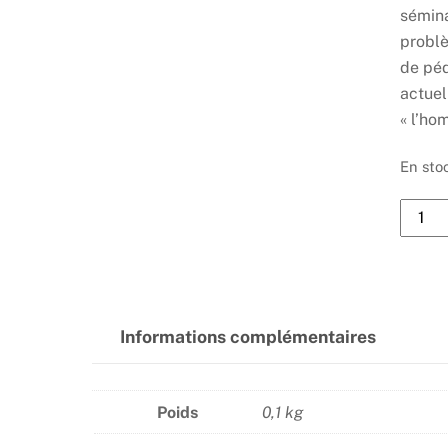
sémina
problè
de péd
actuel
« l’ho
En sto
quanti
de
Télévi
et
physio
Informations complémentaires
humai
Poids
0,1 kg