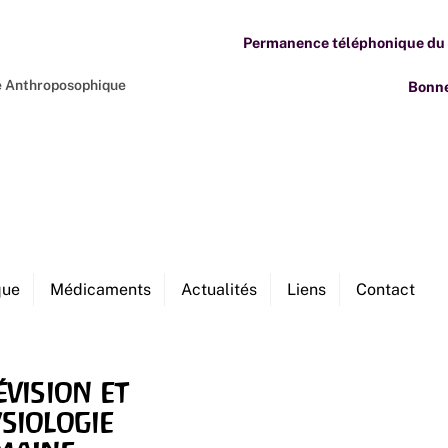
Permanence téléphonique du M
ne Anthroposophique
Bonne
que
Médicaments
Actualités
Liens
Contact
évision et
siologie