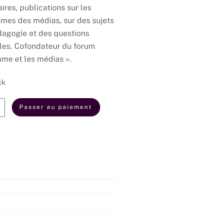
ires, publications sur les
mes des médias, sur des sujets
agogie et des questions
les. Cofondateur du forum
mme et les médias ».
ck
té
Passer au paiement
sion
logie
ne