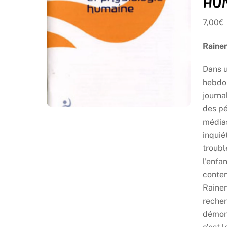
hu
7,00
€
Rainer
Dans u
hebdo
journa
des p
médias
inquié
troub
l’enfa
conten
Rainer
recher
démont