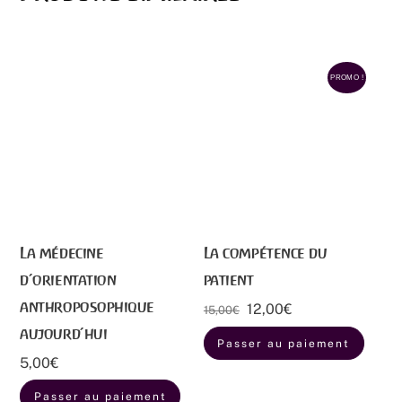
PROMO !
La médecine
La compétence du
d’orientation
patient
anthroposophique
Le
Le
12,00
€
15,00
€
prix
prix
aujourd’hui
Passer au paiement
initial
actuel
5,00
€
était :
est :
15,00€.
12,00€.
Passer au paiement