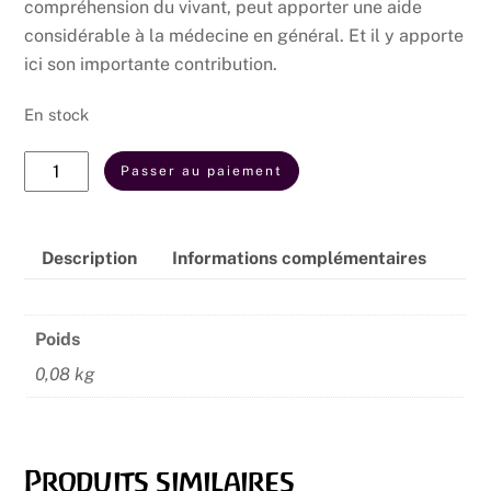
compréhension du vivant, peut apporter une aide
considérable à la médecine en général. Et il y apporte
ici son importante contribution.
En stock
quantité
Passer au paiement
de
Coma
vigile,
Description
Informations complémentaires
mort
cérébrale
et
Poids
transplantation
0,08 kg
d'organes
Produits similaires