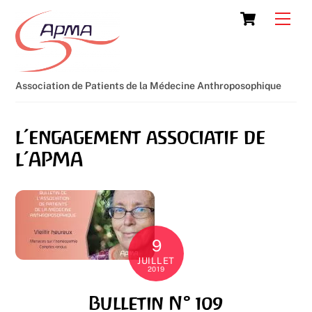
Skip
Cart
Men
to
content
Association de Patients de la Médecine Anthroposophique
l’engagement associatif de
l’APMA
9
JUILLET
2019
Bulletin N° 109