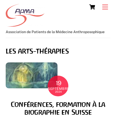
Skip
Cart
Men
to
content
Association de Patients de la Médecine Anthroposophique
les arts-thérapies
19
SEPTEMBRE
2024
Conférences, formation à la
biographie en Suisse