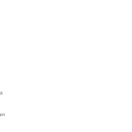
 à
 en