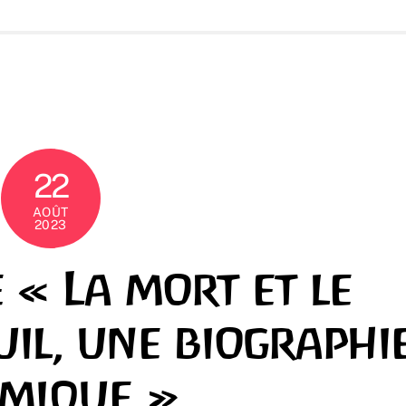
22
AOÛT
2023
 « La mort et le
uil, une biographi
mique »