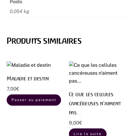
Poids
Objectifs
Possibilités
0,054 kg
Produits similaires
Maladie et destin
7,00
€
Ce que les cellules
Passer au paiement
cancéreuses n’aiment
pas…
9,00
€
Lire la suite